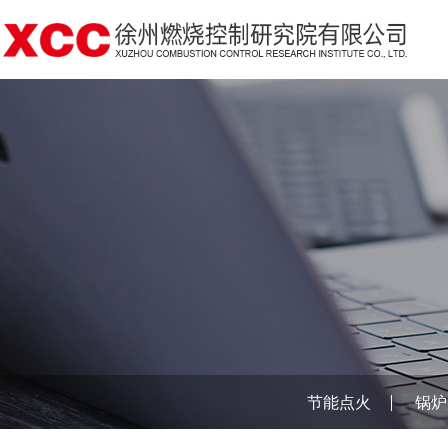
节能点火
锅炉