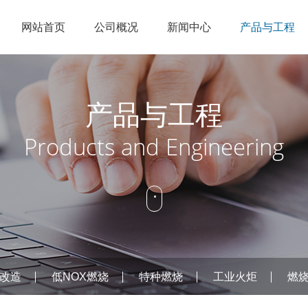
网站首页
公司概况
新闻中心
产品与工程
企业简介
节能点火
公司新闻
锅炉改造
人才理念
销售网络
科研实力
低NOX燃烧
行业资讯
特种燃烧
招聘信息
在线服务
产品与工程
企业文化
工业火炬
燃烧控制
Products and Engineering
资质荣誉
烟气治理
公司概况
新闻中
产品
改造
低NOX燃烧
特种燃烧
工业火炬
燃