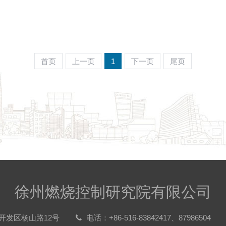
首页
上一页
1
下一页
尾页
徐州燃烧控制研究院有限公司
开发区杨山路12号
电话：+86-516-83842417、87986504