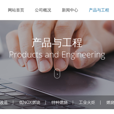
网站首页
公司概况
新闻中心
产品与工程
企业简介
节能点火
公司新闻
锅炉改造
人才理念
销售网络
科研实力
低NOX燃烧
行业资讯
特种燃烧
招聘信息
在线服务
产品与工程
企业文化
工业火炬
燃烧控制
Products and Engineering
资质荣誉
烟气治理
公司概况
新闻中
产品
改造
低NOX燃烧
特种燃烧
工业火炬
燃