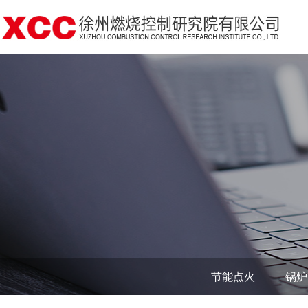
节能点火
锅炉