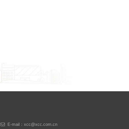
E-mail：xcc@xcc.com.cn