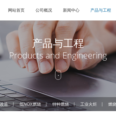
网站首页
公司概况
新闻中心
产品与工程
企业简介
节能点火
公司新闻
锅炉改造
人才理念
销售网络
科研实力
低NOX燃烧
行业资讯
特种燃烧
招聘信息
在线服务
产品与工程
企业文化
工业火炬
燃烧控制
Products and Engineering
资质荣誉
烟气治理
公司概况
新闻中
产品
改造
低NOX燃烧
特种燃烧
工业火炬
燃