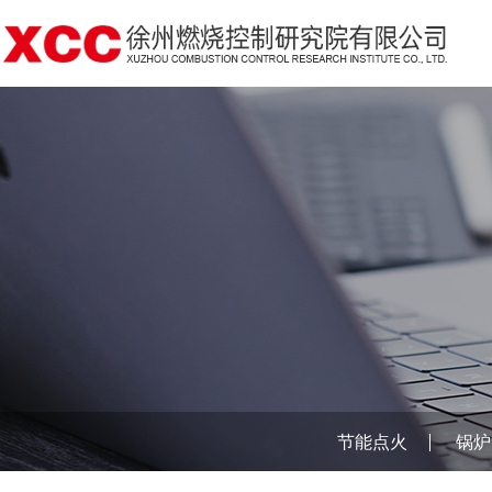
节能点火
锅炉