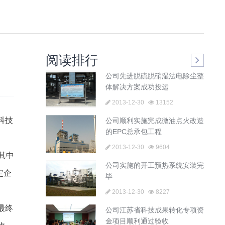
阅读排行
公司先进脱硫脱硝湿法电除尘整
体解决方案成功投运
2013-12-30
13152
科技
公司顺利实施完成微油点火改造
的EPC总承包工程
2013-12-30
9604
其中
公司实施的开工预热系统安装完
定企
毕
2013-12-30
8227
最终
公司江苏省科技成果转化专项资
金项目顺利通过验收