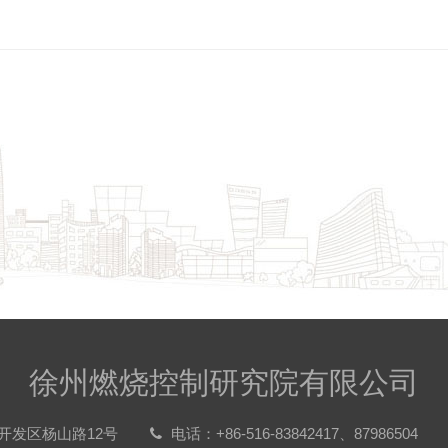
徐州燃烧控制研究院有限公司
开发区杨山路12号
电话：+86-516-83842417、87986504