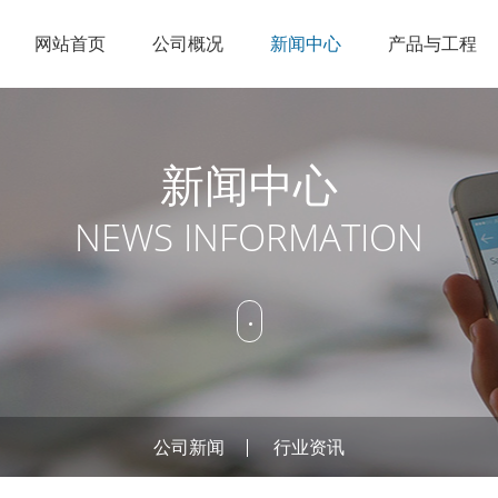
网站首页
公司概况
新闻中心
产品与工程
企业简介
节能点火
公司新闻
锅炉改造
人才理念
销售网络
科研实力
低NOX燃烧
行业资讯
特种燃烧
招聘信息
在线服务
新闻中心
企业文化
工业火炬
燃烧控制
NEWS INFORMATION
资质荣誉
烟气治理
公司概况
新闻中
产品
公司新闻
行业资讯