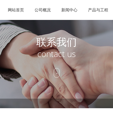
网站首页
公司概况
新闻中心
产品与工程
企业简介
节能点火
公司新闻
锅炉改造
人才理念
销售网络
科研实力
低NOX燃烧
行业资讯
特种燃烧
招聘信息
在线服务
联系我们
企业文化
工业火炬
燃烧控制
contact us
资质荣誉
烟气治理
公司概况
新闻中
产品