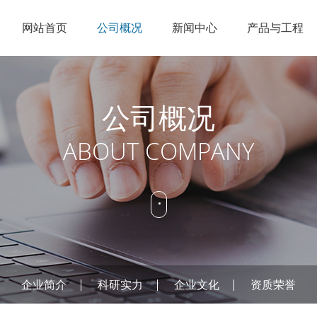
网站首页
公司概况
新闻中心
产品与工程
企业简介
节能点火
公司新闻
锅炉改造
人才理念
销售网络
科研实力
低NOX燃烧
行业资讯
特种燃烧
招聘信息
在线服务
公司概况
企业文化
工业火炬
燃烧控制
ABOUT COMPANY
资质荣誉
烟气治理
公司概况
新闻中
产品
企业简介
科研实力
企业文化
资质荣誉