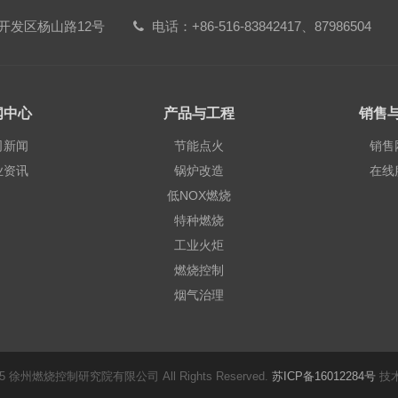
开发区杨山路12号
电话：+86-516-83842417、87986504
闻中心
产品与工程
销售
司新闻
节能点火
销售
业资讯
锅炉改造
在线
低NOX燃烧
特种燃烧
工业火炬
燃烧控制
烟气治理
2025 徐州燃烧控制研究院有限公司 All Rights Reserved.
苏ICP备16012284号
技