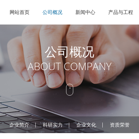
网站首页
公司概况
新闻中心
产品与工程
企业简介
节能点火
公司新闻
锅炉改造
人才理念
销售网络
科研实力
低NOX燃烧
行业资讯
特种燃烧
招聘信息
在线服务
公司概况
企业文化
工业火炬
燃烧控制
ABOUT COMPANY
资质荣誉
烟气治理
公司概况
新闻中
产品
企业简介
科研实力
企业文化
资质荣誉