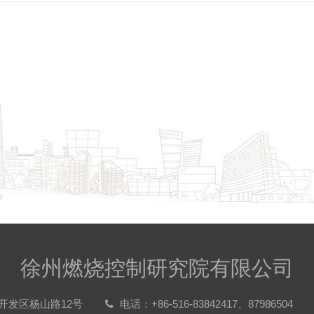
徐州燃烧控制研究院有限公司
开发区杨山路12号
电话：+86-516-83842417、87986504