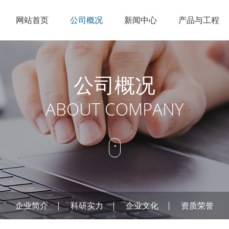
网站首页
公司概况
新闻中心
产品与工程
企业简介
节能点火
公司新闻
锅炉改造
人才理念
销售网络
科研实力
低NOX燃烧
行业资讯
特种燃烧
招聘信息
在线服务
公司概况
企业文化
工业火炬
燃烧控制
ABOUT COMPANY
资质荣誉
烟气治理
公司概况
新闻中
产品
企业简介
科研实力
企业文化
资质荣誉