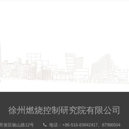
徐州燃烧控制研究院有限公司
开发区杨山路12号
电话：+86-516-83842417、87986504